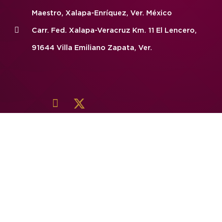
Maestro, Xalapa-Enríquez, Ver. México
Carr. Fed. Xalapa-Veracruz Km. 11 El Lencero,
91644 Villa Emiliano Zapata, Ver.
F
a
c
e
b
o
o
k
-
f