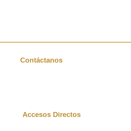
Contáctanos
(228) 6-88-32-21
(228) 6-88-62-04
(228) 8-18-79-84
(228) 8-12-02-58
direccion.general@arsps.gob.mx
Accesos Directos
SSP Veracruz